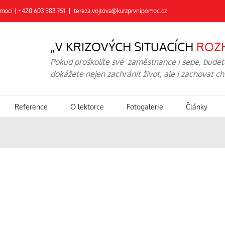
pomoci | +420 603 583 751
|
tereza.vojtova@kurzprvnipomoc.cz
„V KRIZOVÝCH SITUACÍCH
ROZ
Pokud proškolíte své zaměstnance i sebe, budete 
dokážete nejen zachránit život, ale i zachovat c
Reference
O lektorce
Fotogalerie
Články