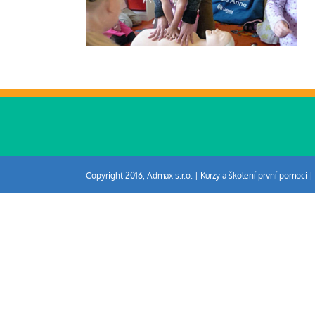
Copyright 2016, Admax s.r.o. | Kurzy a školení první pomoci |