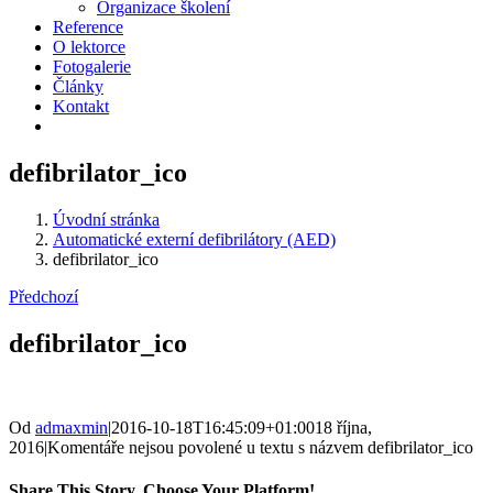
Organizace školení
Reference
O lektorce
Fotogalerie
Články
Kontakt
defibrilator_ico
Úvodní stránka
Automatické externí defibrilátory (AED)
defibrilator_ico
Předchozí
defibrilator_ico
Od
admaxmin
|
2016-10-18T16:45:09+01:00
18 října,
2016
|
Komentáře nejsou povolené
u textu s názvem defibrilator_ico
Share This Story, Choose Your Platform!