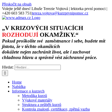
Přeskočit na obsah
Volejte ještě dnes! Libuše Terezie Vojtová | lektorka první pomoci |
+420 603 583 751
|
tereza.vojtova@kurzprvnipomoc.cz
„V KRIZOVÝCH SITUACÍCH
ROZHODUJÍ
OKAMŽIKY.“
Pokud proškolíte své zaměstnance i sebe, budete mít
jistotu, že v těchto okamžicích
dokážete nejen zachránit život, ale i zachovat
chladnou hlavu a správně vést záchranné práce.
Hledat:
Home
Nabídka
Informace o kurzech
Metodika kurzů
Výukové materiály
Struktura a průběh kurzů
Kontrola znalostí, certifikace, zpětná vazba