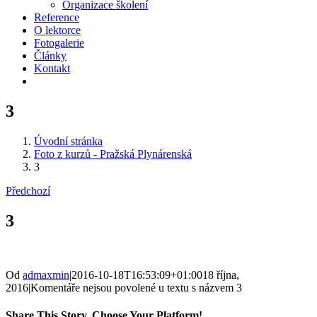
Organizace školení
Reference
O lektorce
Fotogalerie
Články
Kontakt
3
Úvodní stránka
Foto z kurzů - Pražská Plynárenská
3
Předchozí
3
Od
admaxmin
|
2016-10-18T16:53:09+01:00
18 října,
2016
|
Komentáře nejsou povolené
u textu s názvem 3
Share This Story, Choose Your Platform!