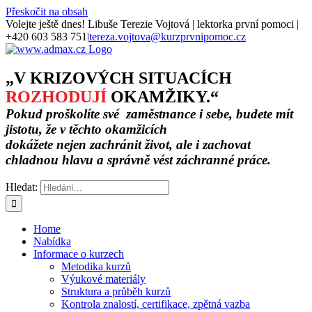
Přeskočit na obsah
Volejte ještě dnes! Libuše Terezie Vojtová | lektorka první pomoci |
+420 603 583 751
|
tereza.vojtova@kurzprvnipomoc.cz
„V KRIZOVÝCH SITUACÍCH
ROZHODUJÍ
OKAMŽIKY.“
Pokud proškolíte své zaměstnance i sebe, budete mít
jistotu, že v těchto okamžicích
dokážete nejen zachránit život, ale i zachovat
chladnou hlavu a správně vést záchranné práce.
Hledat:
Home
Nabídka
Informace o kurzech
Metodika kurzů
Výukové materiály
Struktura a průběh kurzů
Kontrola znalostí, certifikace, zpětná vazba